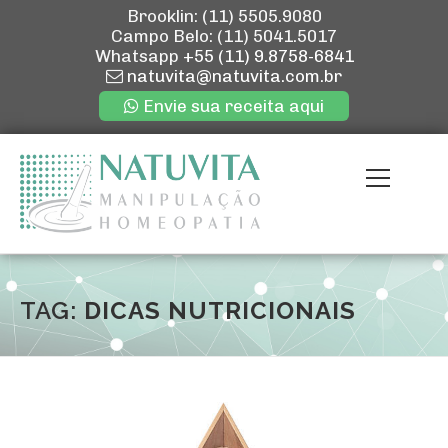
Brooklin: (11) 5505.9080
Campo Belo: (11) 5041.5017
Whatsapp
+55 (11) 9.8758-6841
natuvita@natuvita.com.br
Envie sua receita aqui
Pular
para
Menu
o
conteúdo
ENVIE SUA R
QUEM SOMOS
TAG:
DICAS NUTRICIONAIS
NOSSAS LOJ