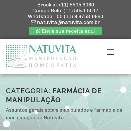
Brooklin: (11) 5505.9080
Campo Belo: (11) 5041.5017
Whatsapp
+55 (11) 9.8758-6841
natuvita@natuvita.com.br
Envie sua receita aqui
Pular
para
Menu
o
conteúdo
ENVIE SUA R
QUEM SOMOS
CATEGORIA:
FARMÁCIA DE
MANIPULAÇÃO
NOSSAS LOJ
Assuntos gerais sobre manipulados e farmácia de
manipulação da Natuvita.