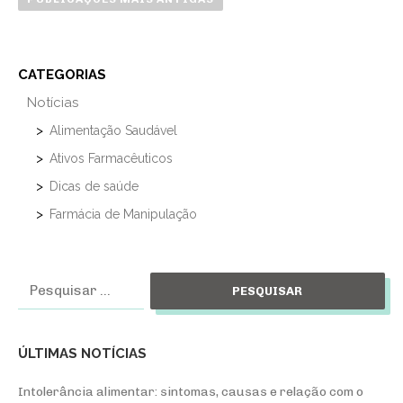
v
e
g
CATEGORIAS
a
Notícias
ç
ã
Alimentação Saudável
o
Ativos Farmacêuticos
p
Dicas de saúde
o
Farmácia de Manipulação
r
p
o
Pesquisar
s
por:
t
s
ÚLTIMAS NOTÍCIAS
Intolerância alimentar: sintomas, causas e relação com o