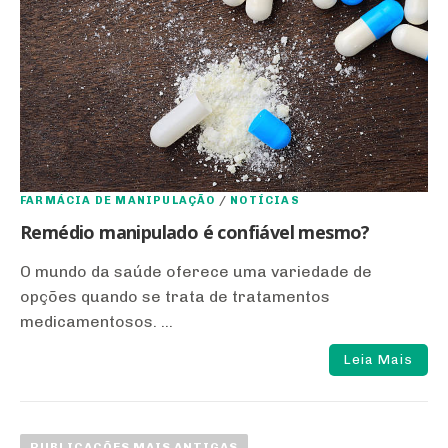
FARMÁCIA DE MANIPULAÇÃO
/
NOTÍCIAS
Remédio manipulado é confiável mesmo?
O mundo da saúde oferece uma variedade de
opções quando se trata de tratamentos
medicamentosos. ...
Leia Mais
N
a
PUBLICAÇÕES MAIS ANTIGAS