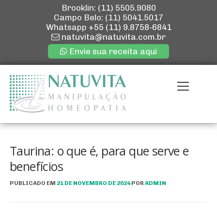
Brooklin: (11) 5505.9080
Campo Belo: (11) 5041.5017
Whatsapp
+55 (11) 9.8758-6841
natuvita@natuvita.com.br
Envie sua receita aqui
Pular
para
Menu
o
conteúdo
ENVIE SUA R
QUEM SOMOS
Taurina: o que é, para que serve e
benefícios
NOSSAS LOJ
PUBLICADO EM
21 DE NOVEMBRO DE 2024
POR
ADMIN