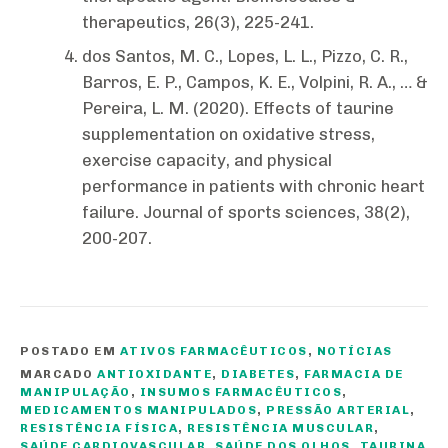
therapeutics, 26(3), 225-241.
dos Santos, M. C., Lopes, L. L., Pizzo, C. R.,
Barros, E. P., Campos, K. E., Volpini, R. A., … &
Pereira, L. M. (2020). Effects of taurine
supplementation on oxidative stress,
exercise capacity, and physical
performance in patients with chronic heart
failure. Journal of sports sciences, 38(2),
200-207.
POSTADO EM
ATIVOS FARMACÊUTICOS
,
NOTÍCIAS
MARCADO
ANTIOXIDANTE
,
DIABETES
,
FARMACIA DE
MANIPULAÇÃO
,
INSUMOS FARMACÊUTICOS
,
MEDICAMENTOS MANIPULADOS
,
PRESSÃO ARTERIAL
,
RESISTÊNCIA FÍSICA
,
RESISTÊNCIA MUSCULAR
,
SAÚDE CARDIOVASCULAR
,
SAÚDE DOS OLHOS
,
TAURINA