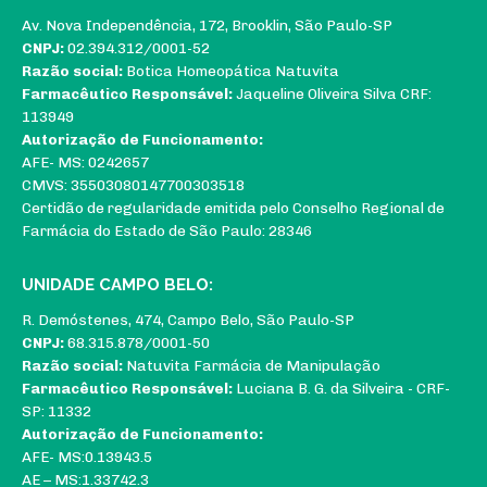
Av. Nova Independência, 172, Brooklin, São Paulo-SP
CNPJ:
02.394.312/0001-52
Razão social:
Botica Homeopática Natuvita
Farmacêutico Responsável:
Jaqueline Oliveira Silva CRF:
113949
Autorização de Funcionamento:
AFE- MS: 0242657
CMVS: 35503080147700303518
Certidão de regularidade emitida pelo Conselho Regional de
Farmácia do Estado de São Paulo: 28346
UNIDADE CAMPO BELO:
R. Demóstenes, 474, Campo Belo, São Paulo-SP
CNPJ:
68.315.878/0001-50
Razão social:
Natuvita Farmácia de Manipulação
Farmacêutico Responsável:
Luciana B. G. da Silveira - CRF-
SP: 11332
Autorização de Funcionamento:
AFE- MS:0.13943.5
AE – MS:1.33742.3