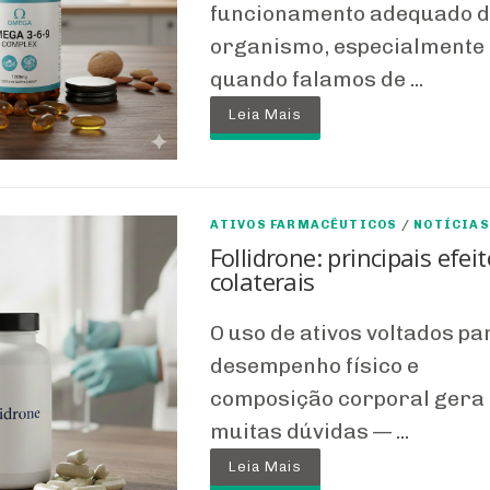
funcionamento adequado d
organismo, especialmente
quando falamos de ...
Leia Mais
ATIVOS FARMACÊUTICOS
/
NOTÍCIAS
Follidrone: principais efei
colaterais
O uso de ativos voltados pa
desempenho físico e
composição corporal gera
muitas dúvidas — ...
Leia Mais