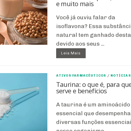
e muito mais
Você já ouviu falar da
isoflavona? Essa substânc
natural tem ganhado dest
devido aos seus ...
Leia Mais
ATIVOS FARMACÊUTICOS
/
NOTÍCIAS
Taurina: o que é, para qu
serve e benefícios
A taurina é um aminoácido
essencial que desempenha
diversas funções essencia
nosso organismo. ...