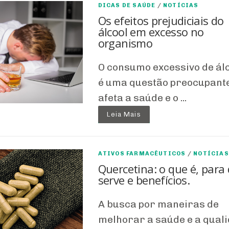
DICAS DE SAÚDE
/
NOTÍCIAS
Os efeitos prejudiciais do
álcool em excesso no
organismo
O consumo excessivo de ál
é uma questão preocupant
afeta a saúde e o ...
Leia Mais
ATIVOS FARMACÊUTICOS
/
NOTÍCIAS
Quercetina: o que é, para
serve e benefícios.
A busca por maneiras de
melhorar a saúde e a qual