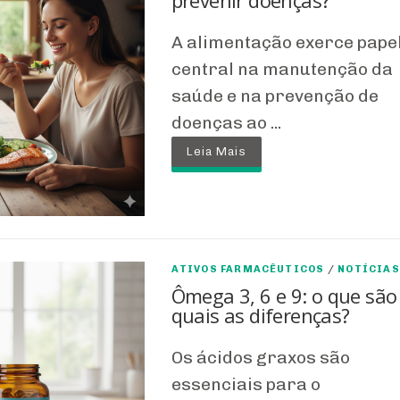
prevenir doenças?
A alimentação exerce pape
central na manutenção da
saúde e na prevenção de
doenças ao ...
Leia Mais
ATIVOS FARMACÊUTICOS
/
NOTÍCIAS
Ômega 3, 6 e 9: o que são
quais as diferenças?
Os ácidos graxos são
essenciais para o