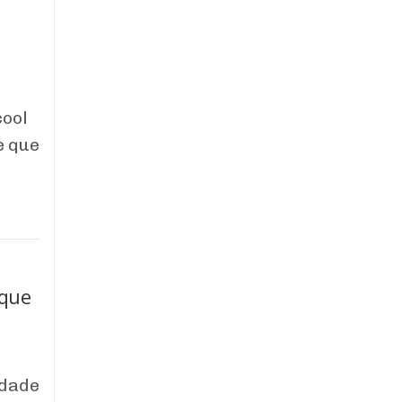
cool
e que
 que
idade