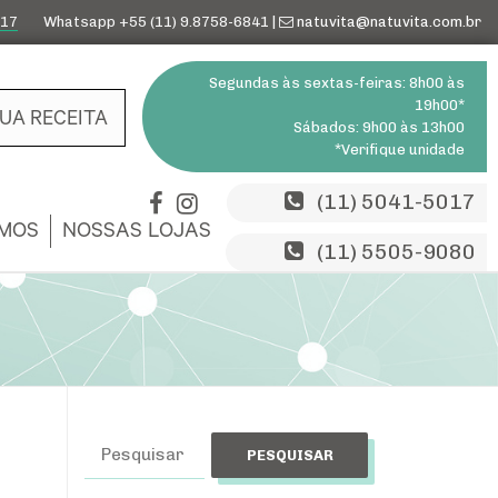
017
Whatsapp +55 (11) 9.8758-6841 |
natuvita@natuvita.com.br
Segundas às sextas-feiras: 8h00 às
19h00*
SUA RECEITA
Sábados: 9h00 às 13h00
*Verifique unidade
(11) 5041-5017
MOS
NOSSAS LOJAS
(11) 5505-9080
Pesquisar
e
por: