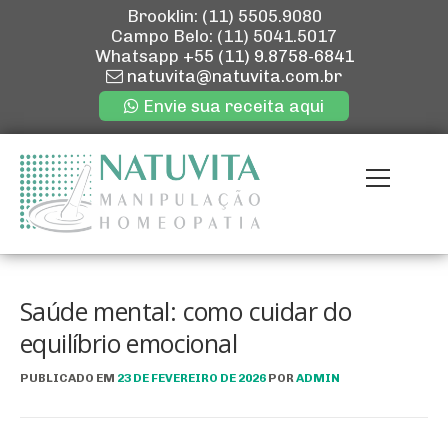
Brooklin: (11) 5505.9080
Campo Belo: (11) 5041.5017
Whatsapp
+55 (11) 9.8758-6841
natuvita@natuvita.com.br
Envie sua receita aqui
Pular
para
Menu
o
conteúdo
ENVIE SUA R
QUEM SOMOS
Saúde mental: como cuidar do
equilíbrio emocional
NOSSAS LOJ
PUBLICADO EM
23 DE FEVEREIRO DE 2026
POR
ADMIN