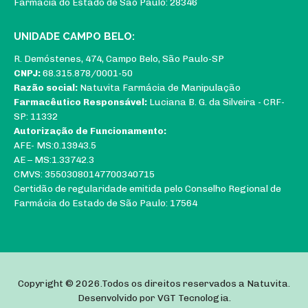
Farmácia do Estado de São Paulo: 28346
UNIDADE CAMPO BELO:
R. Demóstenes, 474, Campo Belo, São Paulo-SP
CNPJ:
68.315.878/0001-50
Razão social:
Natuvita Farmácia de Manipulação
Farmacêutico Responsável:
Luciana B. G. da Silveira - CRF-
SP: 11332
Autorização de Funcionamento:
AFE- MS:0.13943.5
AE – MS:1.33742.3
CMVS: 35503080147700340715
Certidão de regularidade emitida pelo Conselho Regional de
Farmácia do Estado de São Paulo: 17564
Copyright © 2026.Todos os direitos reservados a Natuvita.
Desenvolvido por
VGT Tecnologia
.