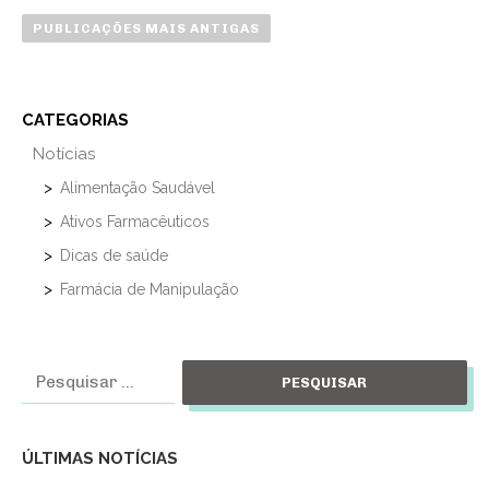
a
PUBLICAÇÕES MAIS ANTIGAS
v
e
g
CATEGORIAS
a
Notícias
ç
ã
Alimentação Saudável
o
Ativos Farmacêuticos
p
Dicas de saúde
o
Farmácia de Manipulação
r
p
o
Pesquisar
s
por:
t
s
ÚLTIMAS NOTÍCIAS