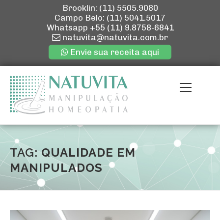
Brooklin: (11) 5505.9080
Campo Belo: (11) 5041.5017
Whatsapp
+55 (11) 9.8758-6841
natuvita@natuvita.com.br
Envie sua receita aqui
Pular
para
Menu
o
conteúdo
ENVIE SUA R
QUEM SOMOS
TAG:
QUALIDADE EM
MANIPULADOS
NOSSAS LOJ