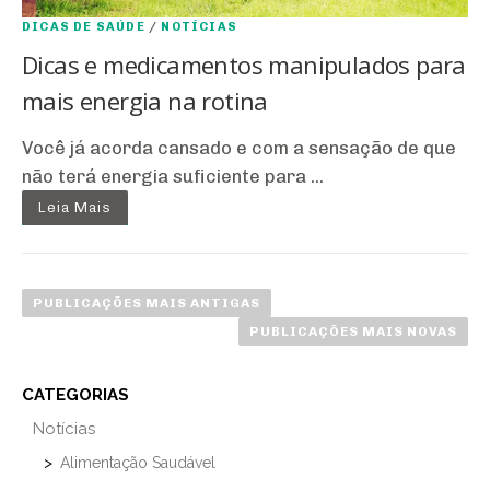
DICAS DE SAÚDE
/
NOTÍCIAS
Dicas e medicamentos manipulados para
mais energia na rotina
Você já acorda cansado e com a sensação de que
não terá energia suficiente para ...
Leia Mais
N
a
PUBLICAÇÕES MAIS ANTIGAS
v
PUBLICAÇÕES MAIS NOVAS
e
g
CATEGORIAS
a
Notícias
ç
ã
Alimentação Saudável