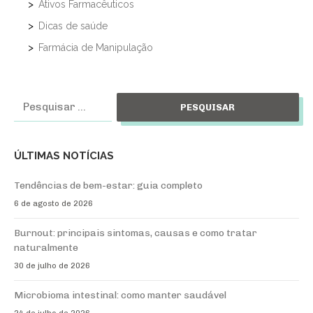
o
Ativos Farmacêuticos
p
Dicas de saúde
o
Farmácia de Manipulação
r
p
o
Pesquisar
s
por:
t
s
ÚLTIMAS NOTÍCIAS
Tendências de bem-estar: guia completo
6 de agosto de 2026
Burnout: principais sintomas, causas e como tratar
naturalmente
30 de julho de 2026
Microbioma intestinal: como manter saudável