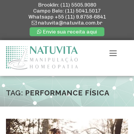
Brooklin: (11) 5505.9080
Campo Belo: (11) 5041.5017
Whatsapp
+55 (11) 9.8758-6841
natuvita@natuvita.com.br
Envie sua receita aqui
Pular
para
Menu
o
conteúdo
ENVIE SUA R
QUEM SOMOS
TAG:
PERFORMANCE FÍSICA
NOSSAS LOJ