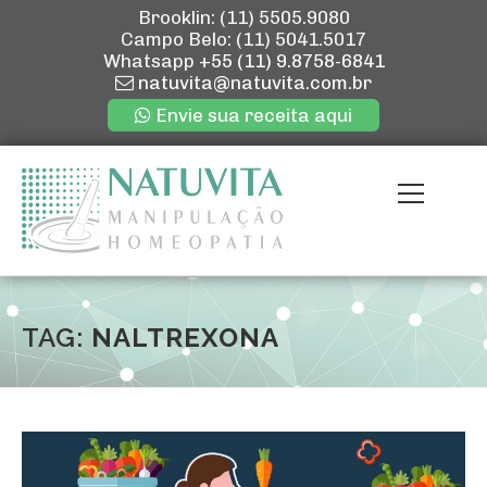
Brooklin: (11) 5505.9080
Campo Belo: (11) 5041.5017
Whatsapp
+55 (11) 9.8758-6841
natuvita@natuvita.com.br
Envie sua receita aqui
Pular
para
Menu
o
conteúdo
ENVIE SUA R
QUEM SOMOS
TAG:
NALTREXONA
NOSSAS LOJ