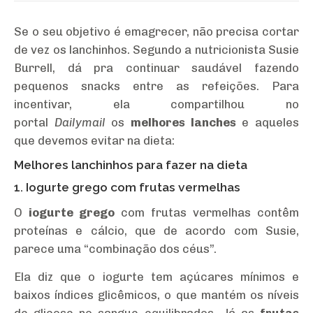
Se o seu objetivo é emagrecer, não precisa cortar
de vez os lanchinhos. Segundo a nutricionista Susie
Burrell, dá pra continuar saudável fazendo
pequenos snacks entre as refeições. Para
incentivar, ela compartilhou no
portal
Dailymail
os
melhores lanches
e aqueles
que devemos evitar na dieta:
Melhores lanchinhos para fazer na dieta
1. Iogurte grego com frutas vermelhas
O
iogurte grego
com frutas vermelhas contêm
proteínas e cálcio, que de acordo com Susie,
parece uma “combinação dos céus”.
Ela diz que o iogurte tem açúcares mínimos e
baixos índices glicêmicos, o que mantém os níveis
de glicose no sangue equilibrados. Já as
frutas