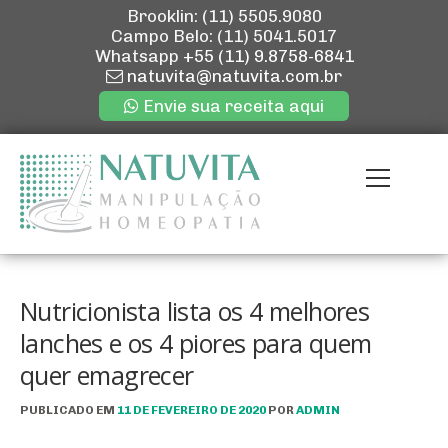
Brooklin: (11) 5505.9080
Campo Belo: (11) 5041.5017
Whatsapp
+55 (11) 9.8758-6841
natuvita@natuvita.com.br
Envie sua receita aqui
Pular
para
Menu
o
conteúdo
ENVIE SUA R
QUEM SOMOS
Nutricionista lista os 4 melhores
lanches e os 4 piores para quem
quer emagrecer
NOSSAS LOJ
PUBLICADO EM
11 DE FEVEREIRO DE 2020
POR
ADMIN