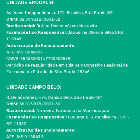
UNIDADE BROOKLIN:
Av. Nova Independência, 172, Brooklin, São Paulo-SP
CNPJ:
02.394.312/0001-52
Razão social:
Botica Homeopática Natuvita
Farmacêutico Responsável:
Jaqueline Oliveira Silva CRF:
113949
Autorização de Funcionamento:
AFE- MS: 0242657
CMVS: 35503080147700303518
Certidão de regularidade emitida pelo Conselho Regional de
Farmácia do Estado de São Paulo: 28346
UNIDADE CAMPO BELO:
R. Demóstenes, 474, Campo Belo, São Paulo-SP
CNPJ:
68.315.878/0001-50
Razão social:
Natuvita Farmácia de Manipulação
Farmacêutico Responsável:
Luciana B. G. da Silveira - CRF-
SP: 11332
Autorização de Funcionamento:
AFE- MS:0.13943.5