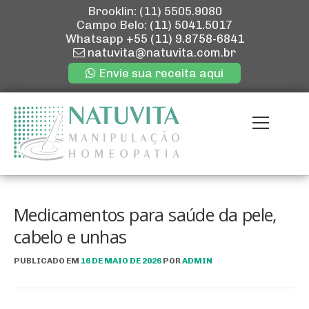
Brooklin: (11) 5505.9080
Campo Belo: (11) 5041.5017
Whatsapp
+55 (11) 9.8758-6841
natuvita@natuvita.com.br
Envie sua receita aqui
Pular
para
Menu
o
conteúdo
ENVIE SUA R
QUEM SOMOS
Medicamentos para saúde da pele,
cabelo e unhas
NOSSAS LOJ
PUBLICADO EM
16 DE MAIO DE 2026
POR
ADMIN