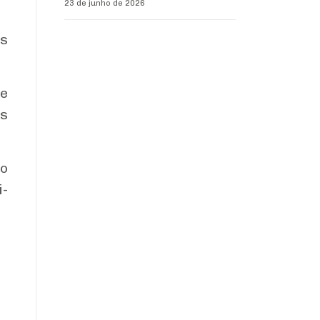
23 de junho de 2026
es
ue
is
ão
i-