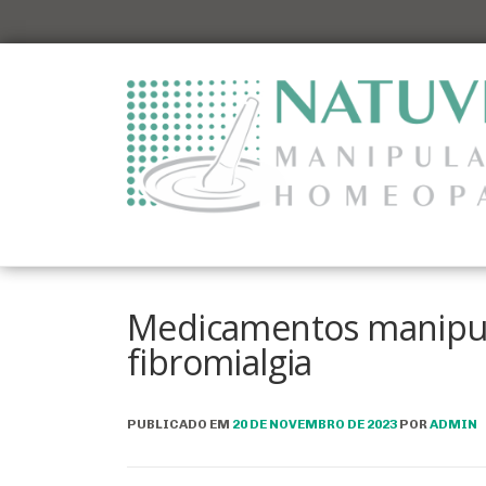
Pular
para
o
conteúdo
Medicamentos manipul
fibromialgia
PUBLICADO EM
20 DE NOVEMBRO DE 2023
POR
ADMIN