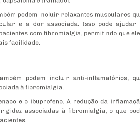
, capsaicina e tramadol.
bém podem incluir relaxantes musculares q
ular e a dor associada. Isso pode ajudar
pacientes com fibromialgia, permitindo que el
is facilidade.
mbém podem incluir anti-inflamatórios, q
ciada à fibromialgia.
enaco e o ibuprofeno. A redução da inflamaç
rigidez associadas à fibromialgia, o que po
acientes.