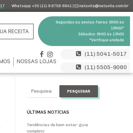
017
Whatsapp +55 (11) 9.8758-6841 |
natuvita@natuvita.com.br
Segundas às sextas-feiras: 8h00 às
19h00*
SUA RECEITA
Sábados: 9h00 às 13h00
*Verifique unidade
(11) 5041-5017
MOS
NOSSAS LOJAS
(11) 5505-9080
Pesquisar
por:
ÚLTIMAS NOTÍCIAS
Tendências de bem-estar: guia
completo