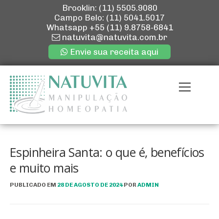
Brooklin: (11) 5505.9080
Campo Belo: (11) 5041.5017
Whatsapp
+55 (11) 9.8758-6841
natuvita@natuvita.com.br
Envie sua receita aqui
Pular
para
Menu
o
conteúdo
ENVIE SUA R
QUEM SOMOS
Espinheira Santa: o que é, benefícios
e muito mais
NOSSAS LOJ
PUBLICADO EM
28 DE AGOSTO DE 2024
POR
ADMIN