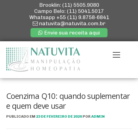
Brooklin: (11) 5505.9080
Campo Belo: (11) 5041.5017
Whatsapp
+55 (11) 9.8758-6841
natuvita@natuvita.com.br
Envie sua receita aqui
Pular
para
Menu
o
conteúdo
ENVIE SUA R
QUEM SOMOS
Coenzima Q10: quando suplementar
e quem deve usar
NOSSAS LOJ
PUBLICADO EM
23 DE FEVEREIRO DE 2026
POR
ADMIN