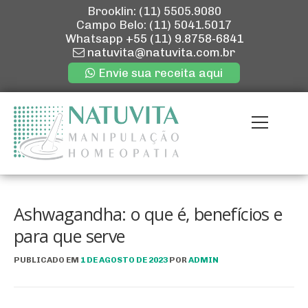
Brooklin: (11) 5505.9080
Campo Belo: (11) 5041.5017
Whatsapp
+55 (11) 9.8758-6841
natuvita@natuvita.com.br
Envie sua receita aqui
Pular
para
Menu
o
conteúdo
ENVIE SUA R
QUEM SOMOS
Ashwagandha: o que é, benefícios e
para que serve
NOSSAS LOJ
PUBLICADO EM
1 DE AGOSTO DE 2023
POR
ADMIN